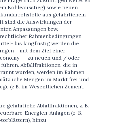
 die Frage nach zukünftigen weiteren
em Kohleausstieg) sowie neuen
ekundärrohstoffe aus gefährlichem
it sind die Auswirkungen der
anten Anpassungen bzw.
r rechtlicher Rahmenbedingungen
ttel- bis langfristig werden die
ngen – mit dem Ziel einer
conomy“ – zu neuen und / oder
führen. Abfallfraktionen, die in
brannt wurden, werden im Rahmen
usätzliche Mengen im Markt frei und
ge (z.B. im Wesentlichen Zement,
gefährliche Abfallfraktionen, z. B.
uerbare-Energien-Anlagen (z. B.
orblättern), hinzu.