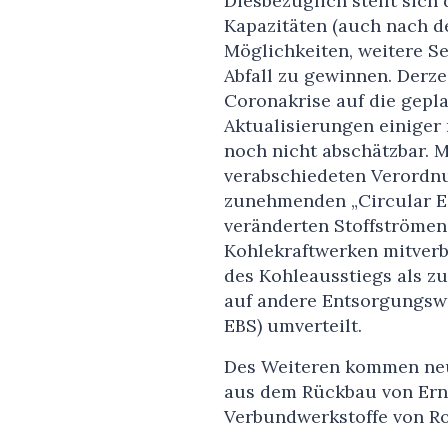
Diesbezüglich stellt sich
Kapazitäten (auch nach d
Möglichkeiten, weitere S
Abfall zu gewinnen. Derze
Coronakrise auf die gepl
Aktualisierungen einige
noch nicht abschätzbar. Mi
verabschiedeten Verordnu
zunehmenden „Circular E
veränderten Stoffströmen 
Kohlekraftwerken mitver
des Kohleausstiegs als z
auf andere Entsorgungswe
EBS) umverteilt.
Des Weiteren kommen neue 
aus dem Rückbau von Erne
Verbundwerkstoffe von Rot